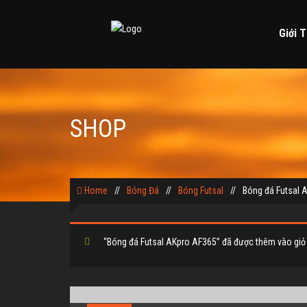
Giới T
SHOP
Home
//
Bóng Đá
//
Bóng Futsal
//
Bóng đá Futsal 
“Bóng đá Futsal AKpro AF365” đã được thêm vào giỏ