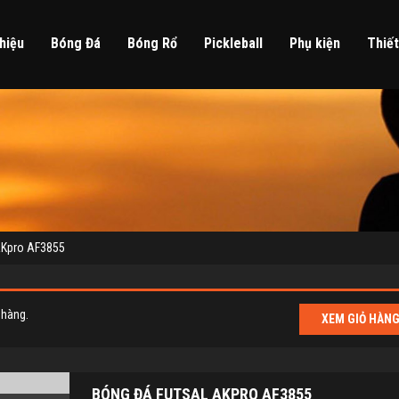
hiệu
Bóng Đá
Bóng Rổ
Pickleball
Phụ kiện
Thiết
AKpro AF3855
 hàng.
XEM GIỎ HÀN
BÓNG ĐÁ FUTSAL AKPRO AF3855