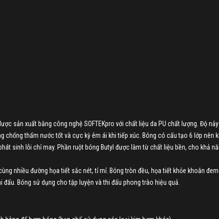
được sản xuất bằng công nghệ SOFTEKpro với chất liệu da PU chất lượng. Độ nảy
 chống thấm nước tốt và cực kỳ êm ái khi tiếp xúc. Bóng có cấu tạo 6 lớp nên 
phát sinh lỗi chỉ may. Phần ruột bóng Butyl được làm từ chất liệu bền, cho khả n
g nhiều đường họa tiết sắc nét, tỉ mỉ. Bóng tròn đều, họa tiết khỏe khoắn đem 
i đấu. Bóng sử dụng cho tập luyện và thi đấu phong trào hiệu quả.