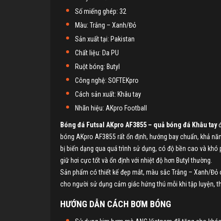
Số miếng ghép: 32
Màu: Trắng – Xanh/Đỏ
Sản xuất tại: Pakistan
Chất liệu: Da PU
Ruột bóng: Butyl
Công nghệ: SOFTEKpro
Cách sản xuất: Khâu tay
Nhãn hiệu: AKpro Football
Bóng đá Futsal AKpro AF3855 – quả bóng đá Khâu tay
bóng AKpro AF3855 rất ổn định, hướng bay chuẩn, khả năng
bị biến dạng qua quá trình sử dụng, có độ bền cao và khó 
giữ hơi cực tốt và ổn định với nhiệt độ hơn Butyl thường.
Sản phẩm có thiết kế đẹp mắt, màu sắc Trắng – Xanh/Đỏ cùn
cho người sử dụng cảm giác hứng thú mỗi khi tập luyện, th
HƯỚNG DẪN CÁCH BƠM
BÓNG