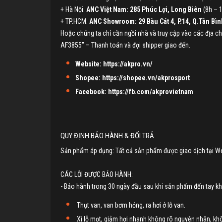
+ Hà Nội:
ANC Việt Nam: 285 Phúc Lợi, Long Biên
(8h – 1
+ TP.HCM:
ANC Showroom: 29 Bàu Cát 4, P.14, Q.Tân Bìn
Hoặc chúng ta chỉ cần ngồi nhà và truy cập vào các địa 
AF3855” – Thanh toán và đợi shipper giao đến.
Website:
https://akpro.vn/
Shopee:
https://shopee.vn/akprosport
Facebook:
https://fb.com/akprovietnam
QUY ĐỊNH BẢO HÀNH & ĐỔI TRẢ
Sản phẩm áp dụng: Tất cả sản phẩm được giao dịch tại W
CÁC LỖI ĐƯỢC BẢO HÀNH:
- Bảo hành trong 30 ngày đầu sau khi sản phẩm đến tay khá
Thụt van, van bơm hỏng, ra hơi ở lỗ van.
Xì lỗ mọt, giảm hơi nhanh không rõ nguyên nhân, kh