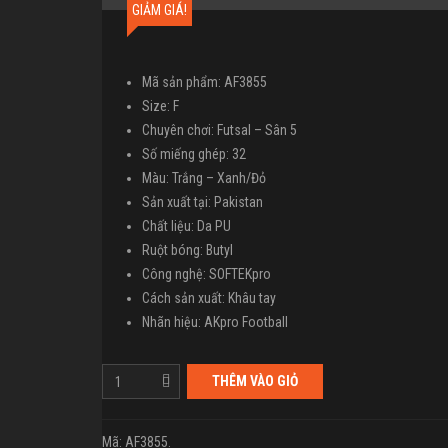
GIẢM GIÁ!
Mã sản phẩm: AF3855
Size: F
Chuyên chơi: Futsal – Sân 5
Số miếng ghép: 32
Màu: Trắng – Xanh/Đỏ
Sản xuất tại: Pakistan
Chất liệu: Da PU
Ruột bóng: Butyl
Công nghệ: SOFTEKpro
Cách sản xuất: Khâu tay
Nhãn hiệu: AKpro Football
THÊM VÀO GIỎ
Mã:
AF3855
.