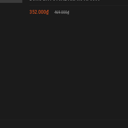
352.000
₫
469.000
₫