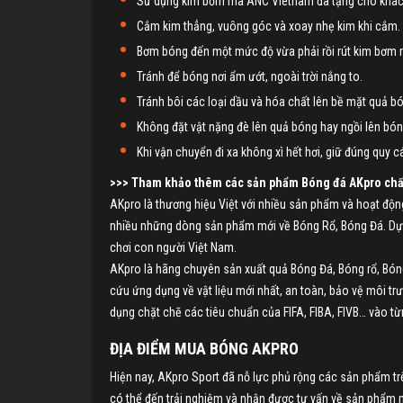
Sử dụng kim bơm mà ANC Vietnam đã tặng cho khách
Cắm kim thẳng, vuông góc và xoay nhẹ kim khi cắm.
Bơm bóng đến một mức độ vừa phải rồi rút kim bơm r
Tránh để bóng nơi ẩm ướt, ngoài trời nắng to.
Tránh bôi các loại dầu và hóa chất lên bề mặt quả b
Không đặt vật nặng đè lên quả bóng hay ngồi lên bón
Khi vận chuyển đi xa không xì hết hơi, giữ đúng quy 
>>> Tham khảo thêm các
sản phẩm Bóng đá AKpro
chấ
AKpro là thương hiệu Việt với nhiều sản phẩm và hoạt động
nhiều những dòng sản phẩm mới về Bóng Rổ, Bóng Đá. Dựa 
chơi con người Việt Nam.
AKpro là hãng chuyên sản xuất quả Bóng Đá, Bóng rổ, Bón
cứu ứng dụng về vật liệu mới nhất, an toàn, bảo vệ môi tr
dụng chặt chẽ các tiêu chuẩn của FIFA, FIBA, FIVB… vào t
ĐỊA ĐIỂM MUA BÓNG AKPRO
Hiện nay, AKpro Sport đã nỗ lực phủ rộng các sản phẩm t
có thể đến trải nghiệm và nhận được tư vấn về sản phẩm mớ