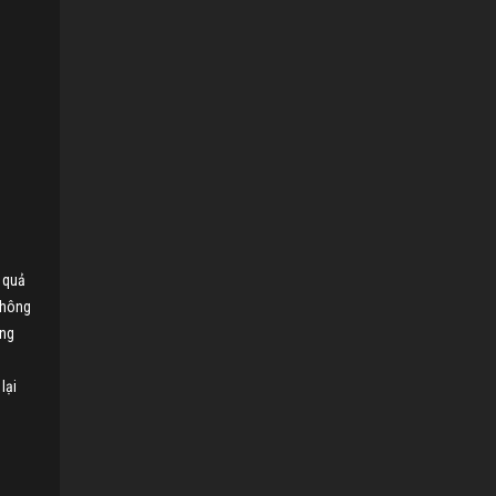
 quả
không
ăng
lại