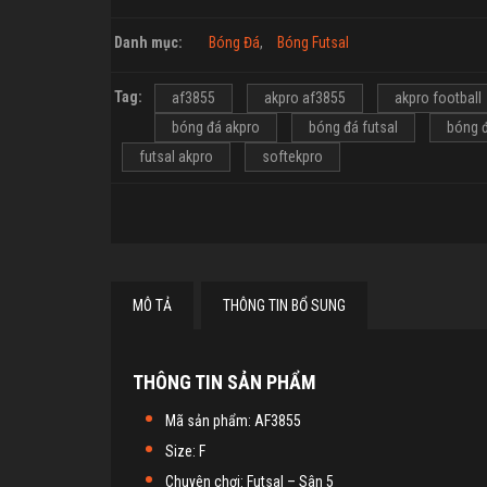
Danh mục:
Bóng Đá
,
Bóng Futsal
Tag:
af3855
akpro af3855
akpro football
bóng đá akpro
bóng đá futsal
bóng đ
futsal akpro
softekpro
MÔ TẢ
THÔNG TIN BỔ SUNG
THÔNG TIN SẢN PHẨM
Mã sản phẩm: AF3855
Size: F
Chuyên chơi: Futsal – Sân 5