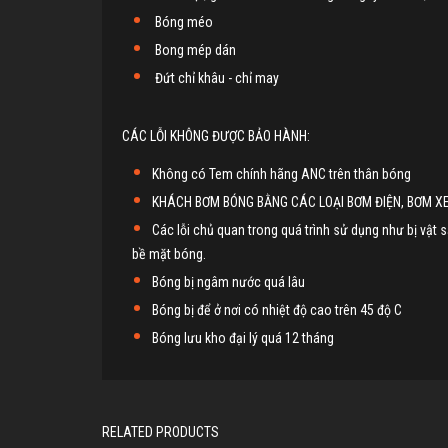
Bóng méo
Bong mép dán
Đứt chỉ khâu - chỉ may
CÁC LỖI KHÔNG ĐƯỢC BẢO HÀNH:
Không có Tem chính hãng ANC trên thân bóng
KHÁCH BƠM BÓNG BẰNG CÁC LOẠI BƠM ĐIỆN, BƠM XE
Các lỗi chủ quan trong quá trình sử dụng như bị vật
bề mặt bóng.
Bóng bị ngâm nước quá lâu
Bóng bị để ở nơi có nhiệt độ cao trên 45 độ C
Bóng lưu kho đại lý quá 12 tháng
RELATED PRODUCTS