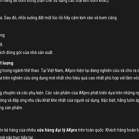
 hàng để bơm bóng (hạn chế sử dụng các loại kim bơm khác).
a. Sau đó, nhồi xuống đất một lúc rồi hãy cắm kim vào và bơm căng.
óng.
g.
cách đóng gói của nhà sản xuất.
t lượng
 trong ngành thể thao. Tại Việt Nam, AKpro hiện tại đang nghiên cứu và cho ra đ
trên nghiên cứu ứng dụng mới nhất cho hiệu quả cao nhất phù hợp với tầm vóc,
g chuyền và các phụ kiện. Các sản phẩm của AKpro phát triển dựa trên những n
ường và đáp ứng nhu cầu khắt khe nhất của người sử dụng. Đặc biệt, hãng luôn á
ừng sản phẩm.
rên kệ hàng của nhiều
cửa hàng đại lý AKpro
trên toàn quốc. Khách hàng hoàn 
i này trực tiếp tại: