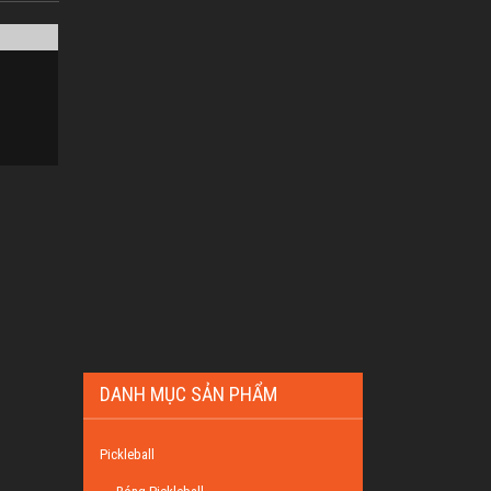
DANH MỤC SẢN PHẨM
Pickleball