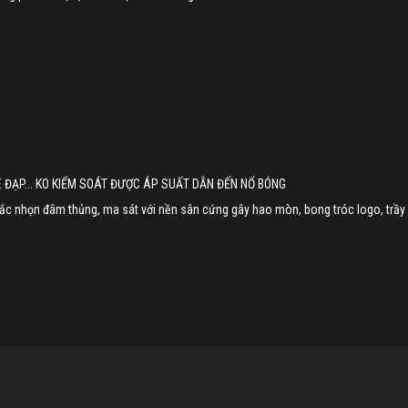
 ĐẠP... KO KIỂM SOÁT ĐƯỢC ÁP SUẤT DẪN ĐẾN NỔ BÓNG
 sắc nhọn đâm thủng, ma sát với nền sân cứng gây hao mòn, bong tróc logo, trầy