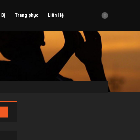
 Bị
Trang phục
Liên Hệ
G