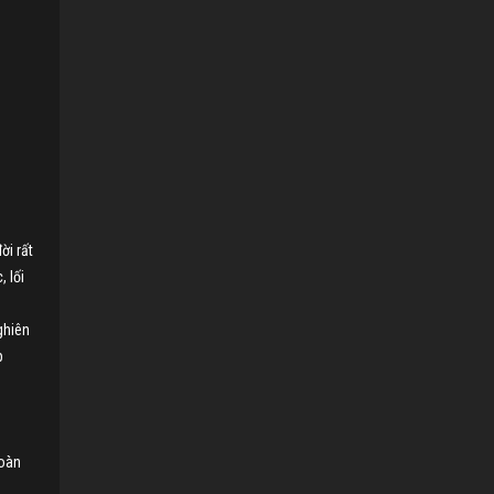
ời rất
 lối
ghiên
p
toàn