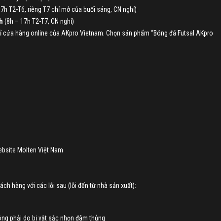
7h T2-T6, riêng T7 chỉ mở của buổi sáng, CN nghỉ)
h
(8h – 17h T2-T7, CN nghỉ)
chỉ cửa hàng online của AKpro Vietnam. Chọn sản phẩm “Bóng đá Futsal AKpro
ebsite Molten Việt Nam
ch hàng với các lỗi sau (lỗi đến từ nhà sản xuất):
ông phải do bị vật sắc nhọn đâm thủng