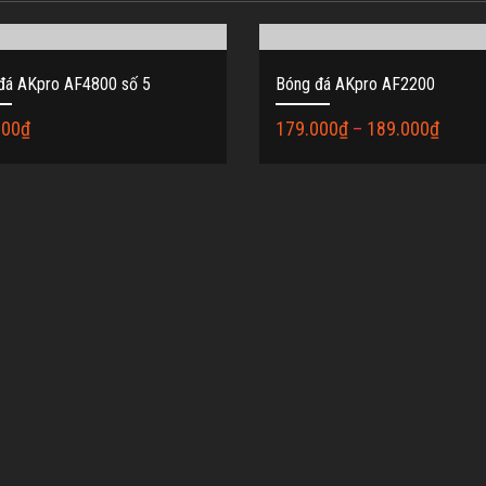
đá AKpro AF4800 số 5
Bóng đá AKpro AF2200
000
₫
179.000
₫
–
189.000
₫